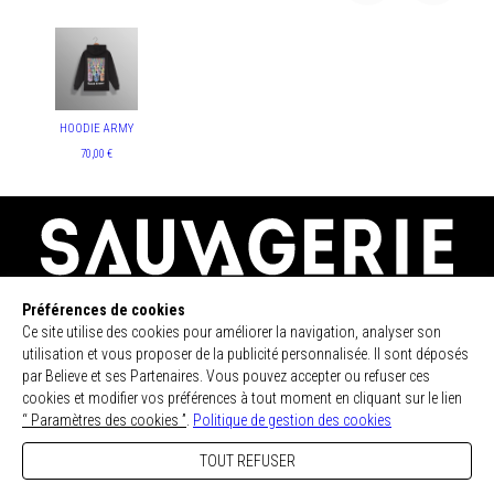
HOODIE ARMY
70,00 €
Préférences de cookies
Ce site utilise des cookies pour améliorer la navigation, analyser son
utilisation et vous proposer de la publicité personnalisée. Il sont déposés
par Believe et ses Partenaires. Vous pouvez accepter ou refuser ces
RESTEZ INFORMÉ DE NOS BONS PLANS ET
cookies et modifier vos préférences à tout moment en cliquant sur le lien
NOUVEAUTÉS
“ Paramètres des cookies ”
.
Politique de gestion des cookies
TOUT REFUSER
ENVOYER