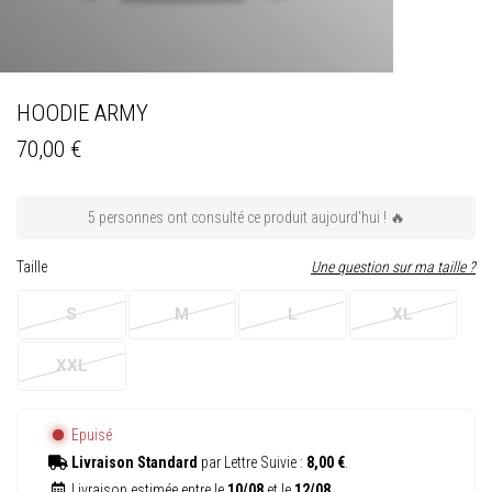
HOODIE ARMY
70,00 €
5 personnes ont consulté ce produit aujourd'hui ! 🔥
Taille
Une question sur ma taille ?
S
M
L
XL
XXL
Epuisé
Livraison Standard
par Lettre Suivie :
8,00 €
.
Livraison estimée entre le
10/08
et le
12/08