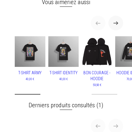
Vous aimeriez aussi
T-SHIRT ARMY
T-SHIRT IDENTITY
BON COURAGE -
HOODIE I
HOODIE
40,00 €
40,00 €
70,0
59,90 €
Derniers produits consultés
(1)