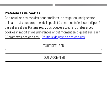
Préférences de cookies
Ce site utilise des cookies pour améliorer la navigation, analyser son
utilisation et vous proposer de la publicité personnalisée. Il sont déposés
Ce produit n'est plus disponible
Ce produit n'est plus disponible
par Believe et ses Partenaires. Vous pouvez accepter ou refuser ces
pour le moment.
pour le moment.
cookies et modifier vos préférences à tout moment en cliquant sur le lien
“ Paramètres des cookies ”
.
Politique de gestion des cookies
TOUT REFUSER
TOUT ACCEPTER
1 Couleur
2 Couleurs
T-SHIRT CAMO - SAUVAGERIE
HOODIE CAMO - SAUVAGERIE
35,00 €
59,90 €
Ce produit n'est plus disponible