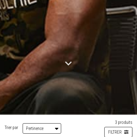
3
produits
Trier par
Pertinence
FILTRER